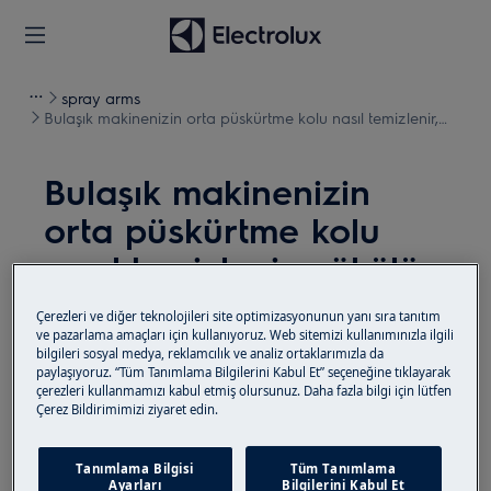
spray arms
Bulaşık makinenizin orta püskürtme kolu nasıl temizlenir,
sökülür ve monte edilir
Bulaşık makinenizin
orta püskürtme kolu
nasıl temizlenir, sökülür
ve monte edilir
Çerezleri ve diğer teknolojileri site optimizasyonunun yanı sıra tanıtım
ve pazarlama amaçları için kullanıyoruz. Web sitemizi kullanımınızla ilgili
bilgileri sosyal medya, reklamcılık ve analiz ortaklarımızla da
Çözüm
paylaşıyoruz. “Tüm Tanımlama Bilgilerini Kabul Et” seçeneğine tıklayarak
çerezleri kullanmamızı kabul etmiş olursunuz. Daha fazla bilgi için lütfen
Herhangi bir bakım işleminden önce, cihazı devre
Çerez Bildirimimizi ziyaret edin.
dışı bırakın ve elektrik fişini prizden çekin
.
Tanımlama Bilgisi
Tüm Tanımlama
Aletleri taşırken her zaman dikkatli olun, ağır
Ayarları
Bilgilerini Kabul Et