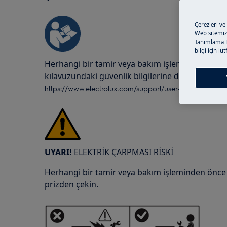
Çerezleri ve
Web sitemizi
Tanımlama Bi
bilgi için lü
Herhangi bir tamir veya bakım işleminden önc
kılavuzundaki güvenlik bilgilerine daima başvur
https://www.electrolux.com/support/user-manuals/
UYARI!
ELEKTRİK ÇARPMASI RİSKİ
Herhangi bir tamir veya bakım işleminden önce ci
prizden çekin.