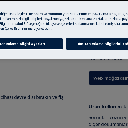
 diğer teknolojileri site optimizasyonunun yanı sıra tanıtım ve pazarlama amaçları için
 kullanımınızla ilgili bilgileri sosyal medya, reklamcılık ve analiz ortaklarımızla da pa
lgilerini Kabul Et” seçeneğine tıklayarak çerezleri kullanmamızı kabul etmiş olursunu
Bakım Ürünleri 
tfen Çerez Bildirimimizi ziyaret edin.
e ürününüzün kullanım
Ürününüz için ge
un.
Tanımlama Bilgisi Ayarları
Tüm Tanımlama Bilgilerini Kab
ürünlerini online
verin; ürünlerim
ederken ömürlerin
Web mağazası
hazı devre dışı bırakın ve fişi
Ürün kullanım k
Sorunları çözün ve
diğer dokümanları