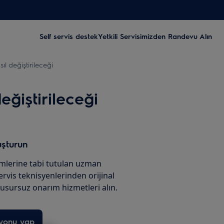
Self servis destek
Yetkili Servisimizden Randevu Alın
ıl değiştirileceği
eğiştirileceği
uşturun
imlerine tabi tutulan uzman
servis teknisyenlerinden orijinal
usursuz onarım hizmetleri alın.
syonu yap