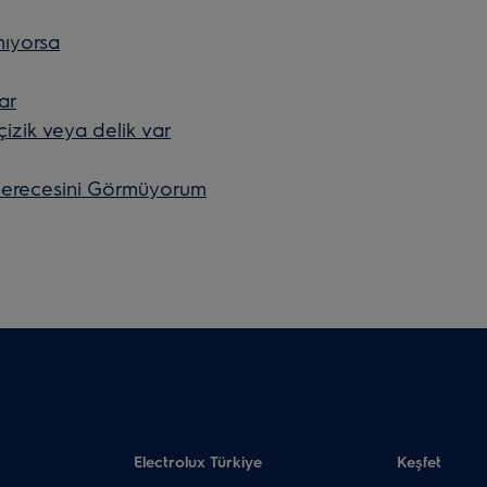
ıyorsa
ar
çizik veya delik var
Derecesini Görmüyorum
Electrolux Türkiye
Keşfet