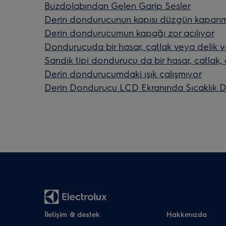
Buzdolabından Gelen Garip Sesler
Derin dondurucunun kapısı düzgün kapanm
Derin dondurucumun kapağı zor açılıyor
Dondurucuda bir hasar, çatlak veya delik v
Sandık tipi dondurucu da bir hasar, çatlak, 
Derin dondurucumdaki ışık çalışmıyor
Derin Dondurucu LCD Ekranında Sıcaklık 
İletişim & destek
Hakkımızda