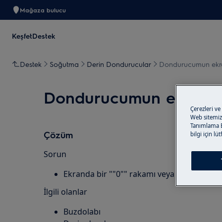
Mağaza bulucu
Keşfet
Destek
Destek
Soğutma
Derin Dondurucular
Dondurucumun ekran
Dondurucumun ekranında
Çerezleri ve
Web sitemizi
Tanımlama Bi
Çözüm
bilgi için lü
Sorun
Ekranda bir ""0"" rakamı veya kare işaret
İlgili olanlar
Buzdolabı