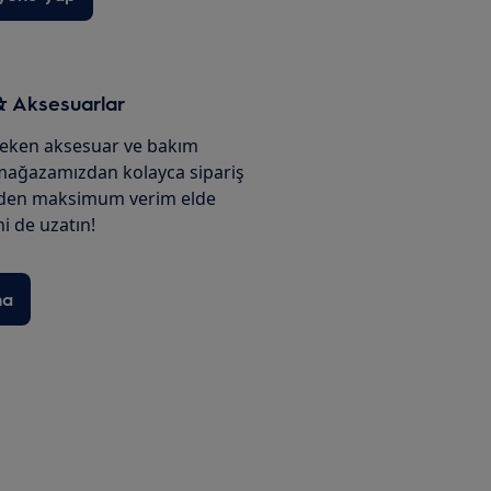
& Aksesuarlar
reken aksesuar ve bakım
 mağazamızdan kolayca sipariş
izden maksimum verim elde
i de uzatın!
na