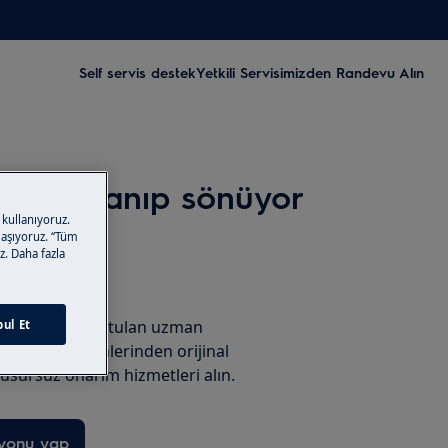
Self servis destek
Yetkili Servisimizden Randevu Alın
areti yanıp sönüyor
 kullanıyoruz.
ylaşıyoruz. “Tüm
z. Daha fazla
uşturun
imlerine tabi tutulan uzman
ul Et
servis teknisyenlerinden orijinal
usursuz onarım hizmetleri alın.
syonu yap