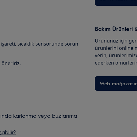
Bakım Ürünleri 
Ürününüz için ge
işareti, sıcaklık sensöründe sorun
ürünlerini online
verin; ürünlerim
ederken ömürlerin
 öneririz.
Web mağazası
rında karlanma veya buzlanma
abilir?