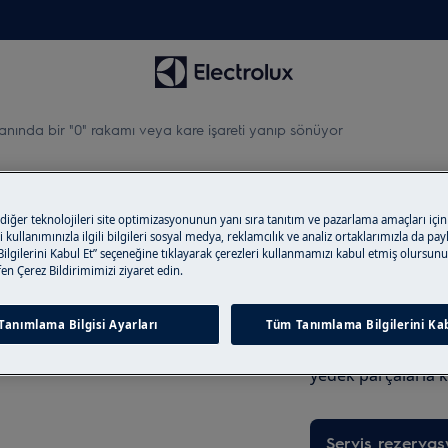
ında bir "0" rakamı veya kare işareti yanıp sönüyor
 bir "0" rakamı veya kare iş
 diğer teknolojileri site optimizasyonunun yanı sıra tanıtım ve pazarlama amaçları için
 kullanımınızla ilgili bilgileri sosyal medya, reklamcılık ve analiz ortaklarımızla da pa
lgilerini Kabul Et” seçeneğine tıklayarak çerezleri kullanmamızı kabul etmiş olursunu
tfen Çerez Bildirimimizi ziyaret edin.
Servis Talebi Ol
Düzenli ürün eğit
Tanımlama Bilgisi Ayarları
Tüm Tanımlama Bilgilerini Kab
i görünüyor veya yanıp sönüyor.
Electrolux yetkili 
yedek parçalarla k
Servis rezerva