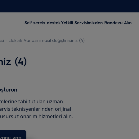
Self servis destek
Yetkili Servisimizden Randevu Alın
 - Elektrik Vanasını nasıl değiştirirsiniz (4)
niz (4)
uşturun
imlerine tabi tutulan uzman
servis teknisyenlerinden orijinal
usursuz onarım hizmetleri alın.
syonu yap