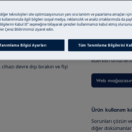
e ürününüzün kullanım
un.
 diğer teknolojileri site optimizasyonunun yanı sıra tanıtım ve pazarlama amaçları için
 kullanımınızla ilgili bilgileri sosyal medya, reklamcılık ve analiz ortaklarımızla da pa
lgilerini Kabul Et” seçeneğine tıklayarak çerezleri kullanmamızı kabul etmiş olursunu
Bakım Ürünleri 
tfen Çerez Bildirimimizi ziyaret edin.
Ürününüz için ge
Tanımlama Bilgisi Ayarları
Tüm Tanımlama Bilgilerini Kab
ürünlerini online
verin; ürünlerim
ederken ömürlerin
ihazı devre dışı bırakın ve fişi
Web mağazası
Ürün kullanım k
Sorunları çözün ve
diğer dokümanları