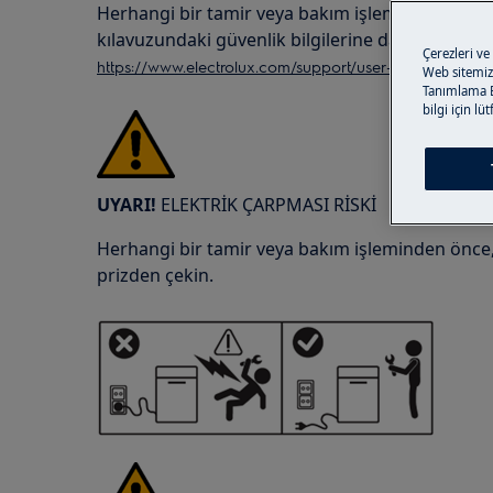
Herhangi bir tamir veya bakım işleminden önc
kılavuzundaki güvenlik bilgilerine daima başvur
Çerezleri ve
https://www.electrolux.com/support/user-manuals/
Web sitemizi
Tanımlama Bi
bilgi için lü
UYARI!
ELEKTRİK ÇARPMASI RİSKİ
Herhangi bir tamir veya bakım işleminden önce, c
prizden çekin.