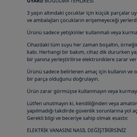
UYARI!
BOĞULMA TEHLİKESİ
3 yaşın altındaki çocuklar için küçük parçalar u
ve ambalajları çocukların erişemeyeceği yerlerd
Ürünü sadece yetişkinler kullanmalı veya kurmal
Cihazdaki tüm suyu her zaman boşaltın, örneğ
kabı. Herhangi bir bakım, cihaz dik dururken yap
bir yanına yerleştirilirse elektroniklere zarar vere
Ürünü sadece belirlenen amaç için kullanın ve 
bir parça olduğunu doğrulayın.
Ürün zarar görmüşse kullanmayın veya kurmay
Lütfen unutmayın ki, kendiliğinden veya amatör
yapılmadığı takdirde güvenlik sorunlarına yol açab
Gerekli bilgi ve beceriye sahip olmak esastır.
ELEKTRİK VANASINI NASIL DEĞİŞTİRİRSİNİZ