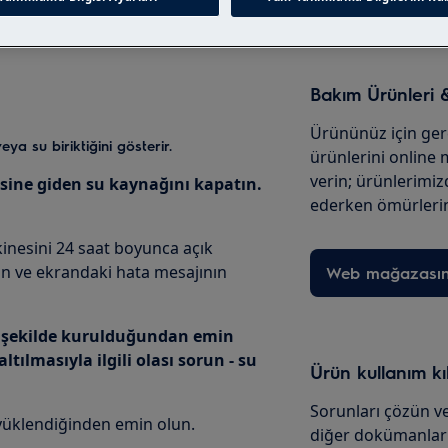
Bakım Ürünleri 
Ürününüz için ge
eya su biriktiğini gösterir.
ürünlerini online
verin; ürünlerim
sine giden su kaynağını kapatın.
ederken ömürlerin
kinesini 24 saat boyunca açık
in ve ekrandaki hata mesajının
Web mağazası
u şekilde kurulduğundan emin
tılmasıyla ilgili olası sorun - su
Ürün kullanım k
Sorunları çözün ve
 yüklendiğinden emin olun.
diğer dokümanları