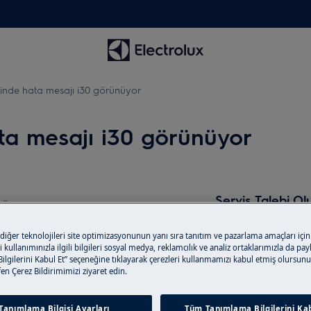
inde hata mesajı i30 görünüyor
ta mesajı i30 görünüyor
Servis Talebi Ol
nüyor
Düzenli ürün eğit
yor veya LED 3 kere yanıp sönüyor
 diğer teknolojileri site optimizasyonunun yanı sıra tanıtım ve pazarlama amaçları için
Electrolux yetkili 
 kullanımınızla ilgili bilgileri sosyal medya, reklamcılık ve analiz ortaklarımızla da pa
r
yedek parçalarla k
lgilerini Kabul Et” seçeneğine tıklayarak çerezleri kullanmamızı kabul etmiş olursunu
vrede
tfen Çerez Bildirimimizi ziyaret edin.
Servis rezerva
Tanımlama Bilgisi Ayarları
Tüm Tanımlama Bilgilerini Kab