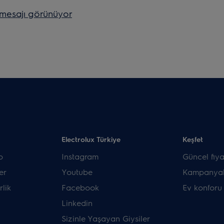
 mesajı görünüyor
Electrolux Türkiye
Keşfet
p
Instagram
Güncel fiyat
er
Youtube
Kampanyal
rlik
Facebook
Ev konforu
Linkedin
Sizinle Yaşayan Giysiler