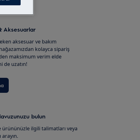
& Aksesuarlar
reken aksesuar ve bakım
 mağazamızdan kolayca sipariş
izden maksimum verim elde
i de uzatın!
na
ılavuzunuzu bulun
 ürününüzle ilgili talimatları veya
 arayın.