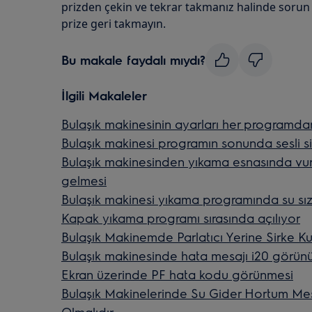
prizden çekin ve tekrar takmanız halinde soru
prize geri takmayın.
Bu makale faydalı mıydı?
İlgili Makaleler
Bulaşık makinesinin ayarları her programdan 
Bulaşık makinesi programın sonunda sesli s
Bulaşık makinesinden yıkama esnasında vu
gelmesi
Bulaşık makinesi yıkama programında su sı
Kapak yıkama programı sırasında açılıyor
Bulaşık Makinemde Parlatıcı Yerine Sirke Ku
Bulaşık makinesinde hata mesajı i20 görün
Ekran üzerinde PF hata kodu görünmesi
Bulaşık Makinelerinde Su Gider Hortum Mes
Olmalıdır