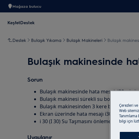
Mağaza bulucu
Keşfet
Destek
Destek
Bulaşık Yıkama
Bulaşık Makineleri
Bulaşık makines
Bulaşık makinesinde ha
Sorun
Bulaşık makinesinde hata mesajı i30 görü
Bulaşık makinesi sürekli su boşaltıyor
Bulaşık makinesinden 3 kere bip sesi geli
Çerezleri ve
Web sitemizi
Ekran üzerinde hata mesajı i30 gösteriliyo
Tanımlama Bi
i 30 (I 30) Su Taşmasını önleme sistemi de
bilgi için lü
Uygulanır