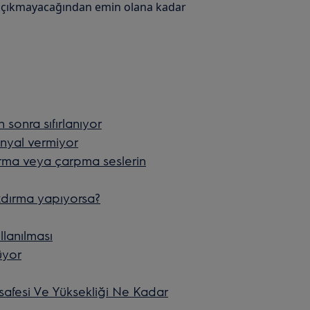
n çıkmayacağından emin olana kadar
sonra sıfırlanıyor
inyal vermiyor
rma veya çarpma seslerin
zdırma yapıyorsa?
llanılması
üyor
afesi Ve Yüksekliği Ne Kadar