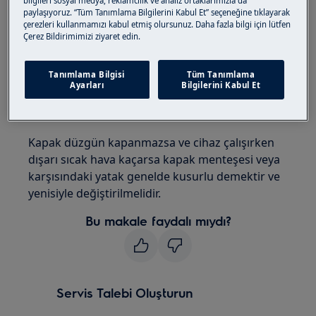
bilgileri sosyal medya, reklamcılık ve analiz ortaklarımızla da
paylaşıyoruz. “Tüm Tanımlama Bilgilerini Kabul Et” seçeneğine tıklayarak
Ankastre fırın
çerezleri kullanmamızı kabul etmiş olursunuz. Daha fazla bilgi için lütfen
Solo ocak
Çerez Bildirimimizi ziyaret edin.
Çözüm:
Tanımlama Bilgisi
Tüm Tanımlama
1. Yetkili Servis Merkezi ile irtibata geçin
Ayarları
Bilgilerini Kabul Et
Fırın kapağı ayarlanamıyor.
Kapak düzgün kapanmazsa ve cihaz çalışırken
dışarı sıcak hava kaçarsa kapak menteşesi veya
karşısındaki yatak genelde kusurlu demektir ve
yenisiyle değiştirilmelidir.
Bu makale faydalı mıydı?
Servis Talebi Oluşturun