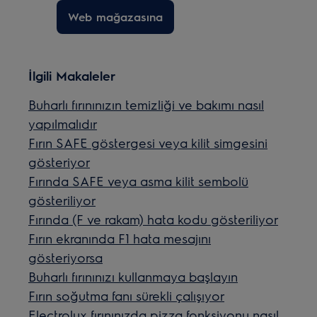
Web mağazasına
İlgili Makaleler
Buharlı fırınınızın temizliği ve bakımı nasıl
yapılmalıdır
Fırın SAFE göstergesi veya kilit simgesini
gösteriyor
Fırında SAFE veya asma kilit sembolü
gösteriliyor
Fırında (F ve rakam) hata kodu gösteriliyor
Fırın ekranında F1 hata mesajını
gösteriyorsa
Buharlı fırınınızı kullanmaya başlayın
Fırın soğutma fanı sürekli çalışıyor
Electrolux fırınınızda pizza fonksiyonu nasıl