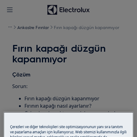
Ankastre Fırınlar
Fırın kapağı düzgün kapanmıyor
Fırın kapağı düzgün
kapanmıyor
Çözüm
Sorun:
Fırın kapağı düzgün kapanmıyor
Fırının kapağı nasıl ayarlanır?
Çalışırken kapaktan sıcak hava veya buhar
çıkıyor
Çerezleri ve diğer teknolojileri site optimizasyonunun yanı sıra tanıtım
İlgili olanlar:
ve pazarlama amaçları için kullanıyoruz. Web sitemizi kullanımınızla ilgili