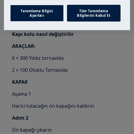
Kendi kendine onarımın veya profesyonel olmayan
Tanımlama Bilgisi
Tüm Tanımlama
onarımın, doğru şekilde yapılmaması durumunda
Ayarları
Bilgilerini Kabul Et
güvenlik sonuçları olabileceğini lütfen unutmayın.
Kapı kolu nasıl değiştirilir
ARAÇLAR:
6 × 300 Yıldız tornavida
2 × 100 Oluklu Tornavida
KAPAK
Aşama 1
Harici tutacağın ön kapağını kaldırın.
Adım 2
Ön kapağı çıkarın