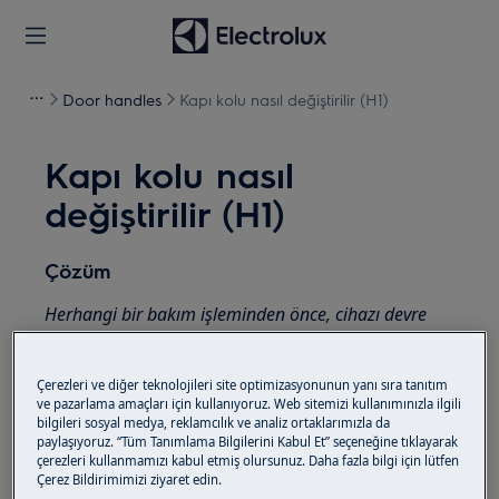
Door handles
Kapı kolu nasıl değiştirilir (H1)
Kapı kolu nasıl
değiştirilir (H1)
Çözüm
Herhangi bir bakım işleminden önce, cihazı devre
dışı bırakın ve elektrik fişini prizden çekin
.
Aletleri taşırken her zaman dikkatli olun, ağır
Çerezleri ve diğer teknolojileri site optimizasyonunun yanı sıra tanıtım
ve pazarlama amaçları için kullanıyoruz. Web sitemizi kullanımınızla ilgili
cihazlarda taşımak için iki kişi gereklidir.
bilgileri sosyal medya, reklamcılık ve analiz ortaklarımızla da
paylaşıyoruz. “Tüm Tanımlama Bilgilerini Kabul Et” seçeneğine tıklayarak
Daima koruyucu eldivenler ve kapalı ayakkabılar
çerezleri kullanmamızı kabul etmiş olursunuz. Daha fazla bilgi için lütfen
Çerez Bildirimimizi ziyaret edin.
kullanın.