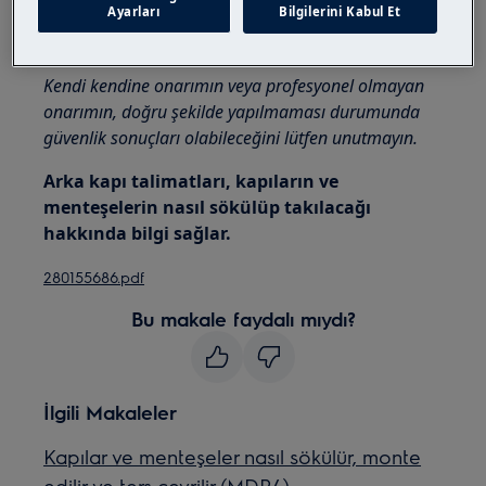
Ayarları
Bilgilerini Kabul Et
Daima koruyucu eldivenler ve kapalı ayakkabılar
kullanın.
Kendi kendine onarımın veya profesyonel olmayan
onarımın, doğru şekilde yapılmaması durumunda
güvenlik sonuçları olabileceğini lütfen unutmayın.
Arka kapı talimatları, kapıların ve
menteşelerin nasıl sökülüp takılacağı
hakkında bilgi sağlar.
280155686.pdf
Bu makale faydalı mıydı?
İlgili Makaleler
Kapılar ve menteşeler nasıl sökülür, monte
edilir ve ters çevrilir (MDR4)