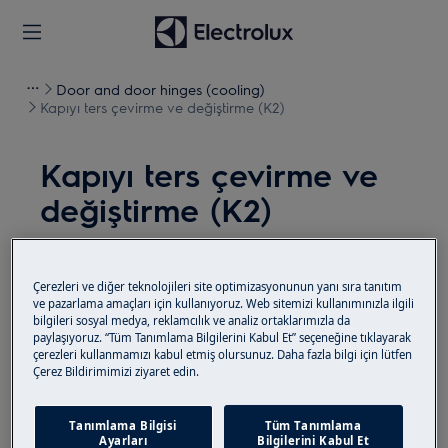
Door and door hinges (cooling)
Kapıyı ters çevirme ve değiştirme (K2)
Kapıyı ters çevirme ve
değiştirme (K2)
Çözüm
Çerezleri ve diğer teknolojileri site optimizasyonunun yanı sıra tanıtım
Herhangi bir bakım işleminden önce, cihazı devre
ve pazarlama amaçları için kullanıyoruz. Web sitemizi kullanımınızla ilgili
bilgileri sosyal medya, reklamcılık ve analiz ortaklarımızla da
dışı bırakın ve elektrik fişini prizden çekin
.
paylaşıyoruz. “Tüm Tanımlama Bilgilerini Kabul Et” seçeneğine tıklayarak
çerezleri kullanmamızı kabul etmiş olursunuz. Daha fazla bilgi için lütfen
Aletleri taşırken her zaman dikkatli olun, ağır
Çerez Bildirimimizi ziyaret edin.
cihazlarda taşımak için iki kişi gereklidir.
Daima koruyucu eldivenler ve kapalı ayakkabılar
Tanımlama Bilgisi
Tüm Tanımlama
Ayarları
Bilgilerini Kabul Et