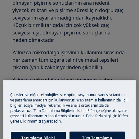
olmayan pişirme sonuçlarının ana nedeni,
yiyecek miktarı ve pişirme süresi için doğru güç
seviyesinin ayarlanmadığından kaynaklıdır.
Küçük bir miktar gıda için çok yüksek güç
seviyesi, eşit olmayan pişirme sonuçlarına
neden olmaktadır.
Yalnızca mikrodalga işlevinin kullanımı sırasında
her zaman tüm ızgara telini ve metal tepsileri
çıkarın (yan kızakalr yerinden çıkabilir).
Yalnızca mikrodalga işlevi için yemek kabını
doğrudan cihazın zeminine veya döner tablanın
üzerine yerleştiriniz.
Çerezleri ve diğer teknolojileri site optimizasyonunun yanı sıra tanıtım
ve pazarlama amaçları için kullanıyoruz. Web sitemizi kullanımınızla ilgili
bilgileri sosyal medya, reklamcılık ve analiz ortaklarımızla da
Pişirme sırasında cihazı durdurunuz ve yiyeceği
paylaşıyoruz. “Tüm Tanımlama Bilgilerini Kabul Et” seçeneğine tıklayarak
en az bir kez manuel olarak çeviriniz.
çerezleri kullanmamızı kabul etmiş olursunuz. Daha fazla bilgi için lütfen
Çerez Bildirimimizi ziyaret edin.
YALNIZCA MİKRODALGA güç seviyesi maksimum
süresi için aşağıdaki tabloya bakın:
Tanımlama Bilgisi
Tüm Tanımlama