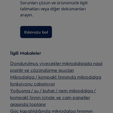
Sorunları çözün ve ürününüzle ilgili
talimatları veya diğer dokümanları
arayın.
Kılavuzu bul
İlgili Makaleler
Dondurulmuş yiyecekler mikrodalgada nasıl
pişirilir ve çözündürme ipuçları
Mikrodalga / kompakt fırınımda mikrodalga
fonksiyonu çalışmıyor
Yoğuşma / su / buhar / nem mikrodalga /
kompakt fırının içinde ve cam paneller
arasında toplanır
Güç kapatıldığında mikrodalga fırınımın