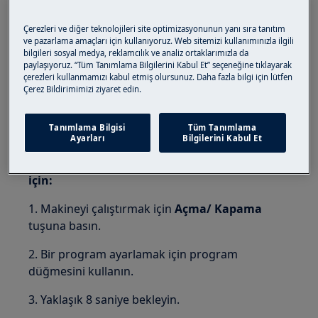
Oranın Nasıl Ayarlayabilirim? İyi Kurutma
Yapmaması Durumunda
Çerezleri ve diğer teknolojileri site optimizasyonunun yanı sıra tanıtım
ve pazarlama amaçları için kullanıyoruz. Web sitemizi kullanımınızla ilgili
bilgileri sosyal medya, reklamcılık ve analiz ortaklarımızla da
Çözüm
paylaşıyoruz. “Tüm Tanımlama Bilgilerini Kabul Et” seçeneğine tıklayarak
çerezleri kullanmamızı kabul etmiş olursunuz. Daha fazla bilgi için lütfen
Eğer kurutma porğram sonunda
Çerez Bildirimimizi ziyaret edin.
çamaşırlarınızdaki nem oranı fazla, yeterli
kurutma oluyorsa, çamaşırlardaki nem oranını
Tanımlama Bilgisi
Tüm Tanımlama
düzenleyebilirsiniz.
Ayarları
Bilgilerini Kabul Et
Varsayılan kalan nem derecesini değiştirmek
için:
1. Makineyi çalıştırmak için
Açma/ Kapama
tuşuna basın.
2. Bir program ayarlamak için program
düğmesini kullanın.
3. Yaklaşık 8 saniye bekleyin.