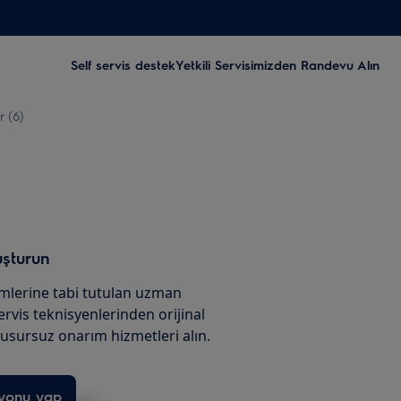
Self servis destek
Yetkili Servisimizden Randevu Alın
r (6)
uşturun
imlerine tabi tutulan uzman
servis teknisyenlerinden orijinal
usursuz onarım hizmetleri alın.
syonu yap