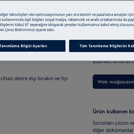
e ürününüzün kullanım
 diğer teknolojileri site optimizasyonunun yanı sıra tanıtım ve pazarlama amaçları için
 kullanımınızla ilgili bilgileri sosyal medya, reklamcılık ve analiz ortaklarımızla da pa
un.
lgilerini Kabul Et” seçeneğine tıklayarak çerezleri kullanmamızı kabul etmiş olursunu
Bakım Ürünleri 
tfen Çerez Bildirimimizi ziyaret edin.
Ürününüz için ge
Tanımlama Bilgisi Ayarları
Tüm Tanımlama Bilgilerini Kab
ürünlerini online
verin; ürünlerim
ederken ömürlerin
hazı devre dışı bırakın ve fişi
Web mağazası
Ürün kullanım k
Sorunları çözün ve
diğer dokümanları