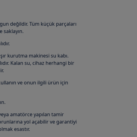
ygun değildir. Tüm küçük parçaları
e saklayın.
ıdır.
şır kurutma makinesi su kabı.
dır. Kalan su, cihaz herhangi bir
r.
lanın ve onun ilgili ürün için
ın.
veya amatörce yapılan tamir
runlarına yol açabilir ve garantiyi
 olmak esastır.