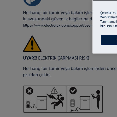
Herhangi bir tamir veya bakım işleminden önc
Çerezleri ve
Web sitemizi
kılavuzundaki güvenlik bilgilerine daima başvur
Tanımlama Bi
https://www.electrolux.com/support/user-manuals/
bilgi için lü
UYARI!
ELEKTRİK ÇARPMASI RİSKİ
Herhangi bir tamir veya bakım işleminden önce ci
prizden çekin.