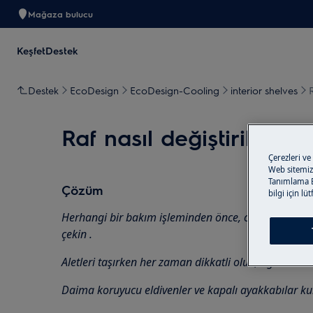
Mağaza bulucu
Keşfet
Destek
Destek
EcoDesign
EcoDesign-Cooling
interior shelves
R
Raf nasıl değiştirilir (3)
Çerezleri ve
Web sitemizi
Tanımlama Bi
Çözüm
bilgi için lü
Herhangi bir bakım işleminden önce, cihazı devre dışı
çekin
.
Aletleri taşırken her zaman dikkatli olun, ağır cihazla
Daima koruyucu eldivenler ve kapalı ayakkabılar kul