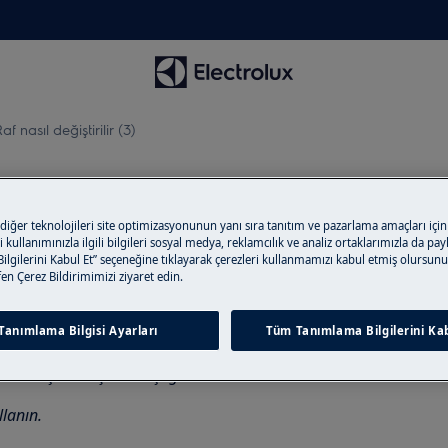
af nasıl değiştirilir (3)
 diğer teknolojileri site optimizasyonunun yanı sıra tanıtım ve pazarlama amaçları için
 kullanımınızla ilgili bilgileri sosyal medya, reklamcılık ve analiz ortaklarımızla da pa
lgilerini Kabul Et” seçeneğine tıklayarak çerezleri kullanmamızı kabul etmiş olursunu
tfen Çerez Bildirimimizi ziyaret edin.
 bırakın ve elektrik fişini prizden
Tanımlama Bilgisi Ayarları
Tüm Tanımlama Bilgilerini Kab
rda taşımak için iki kişi gereklidir.
lanın.