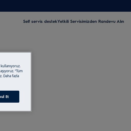
Self servis destek
Yetkili Servisimizden Randevu Alın
 kullanıyoruz.
ylaşıyoruz. “Tüm
z. Daha fazla
ul Et