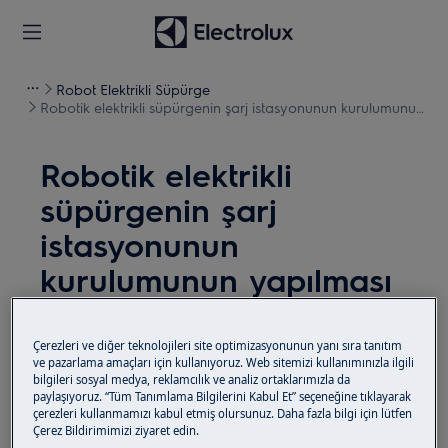
Robot Elektrikli Süpürge
Robotik elektrikli süpürgenin şarj istasyonunun kurulumunun
yapılması
Robotik elektrikli
süpürgenin şarj
istasyonunun
kurulumunun yapılması
Çözüm
Çerezleri ve diğer teknolojileri site optimizasyonunun yanı sıra tanıtım
ve pazarlama amaçları için kullanıyoruz. Web sitemizi kullanımınızla ilgili
bilgileri sosyal medya, reklamcılık ve analiz ortaklarımızla da
paylaşıyoruz. “Tüm Tanımlama Bilgilerini Kabul Et” seçeneğine tıklayarak
Robotik elektrikli süpürgenin şarj istasyonunu
çerezleri kullanmamızı kabul etmiş olursunuz. Daha fazla bilgi için lütfen
Çerez Bildirimimizi ziyaret edin.
kurmak için lütfen aşağıdaki talimatları izleyin.