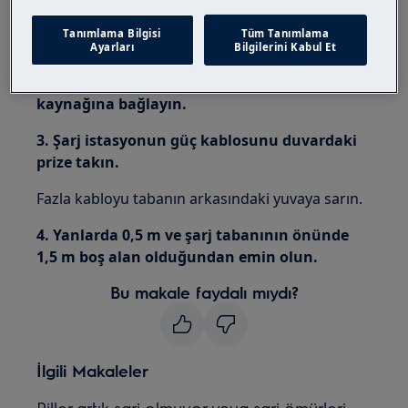
1. Şarj istasyonunu arka tarafı duvara
Tanımlama Bilgisi
Tüm Tanımlama
bakacak şekilde zemine yerleştirin.
Ayarları
Bilgilerini Kabul Et
2. Adaptörü, tabanın arkasındaki güç
kaynağına bağlayın.
3. Şarj istasyonun güç kablosunu duvardaki
prize takın.
Fazla kabloyu tabanın arkasındaki yuvaya sarın.
4. Yanlarda 0,5 m ve şarj tabanının önünde
1,5 m boş alan olduğundan emin olun.
Bu makale faydalı mıydı?
İlgili Makaleler
Piller artık şarj olmuyor veya sarj ömürleri