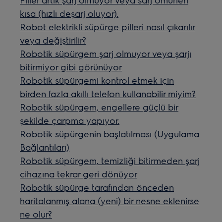
kısa (hızlı deşarj oluyor).
Robot elektrikli süpürge pilleri nasıl çıkarılır
veya değiştirilir?
Robotik süpürgem şarj olmuyor veya şarjı
bitirmiyor gibi görünüyor
Robotik süpürgemi kontrol etmek için
birden fazla akıllı telefon kullanabilir miyim?
Robotik süpürgem, engellere güçlü bir
şekilde çarpma yapıyor.
Robotik süpürgenin başlatılması (Uygulama
Bağlantıları)
Robotik süpürgem, temizliği bitirmeden şarj
cihazına tekrar geri dönüyor
Robotik süpürge tarafından önceden
haritalanmış alana (yeni) bir nesne eklenirse
ne olur?