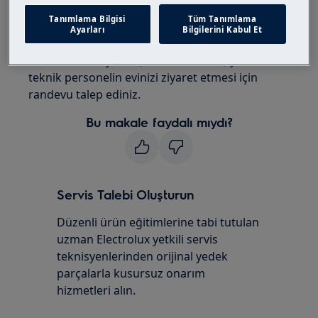
Soğutucu Bölüm) sıcaklık uyarısıdır. Elektrik
Tanımlama Bilgisi
Tüm Tanımlama
kesintisi olmadıysa,kapı çok sık açılıp
Ayarları
Bilgilerini Kabul Et
kapanmamışsa, hata kodunu not ederek çağrı
merkezimi arayarak (0850 250 35 89 ) yetkil
teknik personelin evinizi ziyaret etmesi için
randevu talep ediniz.
Bu makale faydalı mıydı?
Servis Talebi Oluşturun
Düzenli ürün eğitimlerine tabi tutulan
uzman Electrolux yetkili servis
teknisyenlerinden orijinal yedek
parçalarla kusursuz onarım
hizmetleri alın.