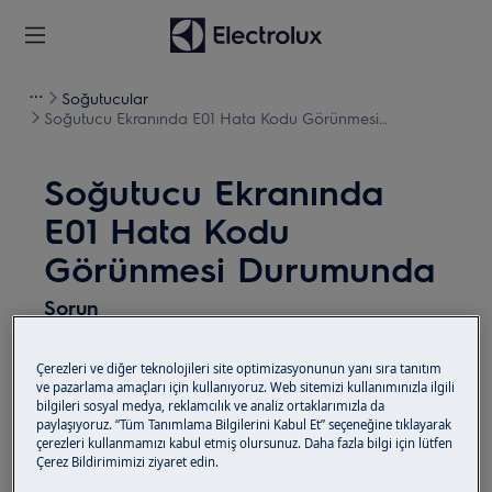
Soğutucular
Soğutucu Ekranında E01 Hata Kodu Görünmesi
Durumunda
Soğutucu Ekranında
E01 Hata Kodu
Görünmesi Durumunda
Sorun
Soğutucu Ekranında E01 Hata Kodu Görünmesi
Çerezleri ve diğer teknolojileri site optimizasyonunun yanı sıra tanıtım
Durumunda Kontrol Nasıl yapamalıyım
ve pazarlama amaçları için kullanıyoruz. Web sitemizi kullanımınızla ilgili
bilgileri sosyal medya, reklamcılık ve analiz ortaklarımızla da
paylaşıyoruz. “Tüm Tanımlama Bilgilerini Kabul Et” seçeneğine tıklayarak
Çözüm
çerezleri kullanmamızı kabul etmiş olursunuz. Daha fazla bilgi için lütfen
Çerez Bildirimimizi ziyaret edin.
Bu kata kodu , soğutucu (Derin Dondurucu ve