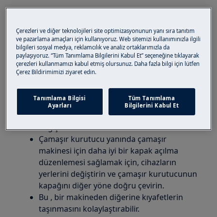
Önden yüklemeli çamaşır makinesi
(entegre ve bağımsız)
Çerezleri ve diğer teknolojileri site optimizasyonunun yanı sıra tanıtım
ve pazarlama amaçları için kullanıyoruz. Web sitemizi kullanımınızla ilgili
Çözüm:
bilgileri sosyal medya, reklamcılık ve analiz ortaklarımızla da
paylaşıyoruz. “Tüm Tanımlama Bilgilerini Kabul Et” seçeneğine tıklayarak
1. Çamaşır makinesinin kapağı ters yönde
çerezleri kullanmamızı kabul etmiş olursunuz. Daha fazla bilgi için lütfen
açılması için ters tarafa çevrilemez.
Çerez Bildirimimizi ziyaret edin.
Çamaşır makinesi kapağının açılma yönü,
Tanımlama Bilgisi
Tüm Tanımlama
taşınması mümkün olmayan makine
Ayarları
Bilgilerini Kabul Et
içindeki elektrikli parçalar nedeniyle
değiştirilemez.
Çamaşır kurutucu yanında çamaşır
makinesi için daha iyi bir kapak açılma
düzenlemesi sağlamak için, cihazların
yerlerini değiştirin ve çamaşır kurutucunun
kapağını diğer yöne doğru çevirin.
Bu , bir makineden diğerine kıyafetlerin
taşınmasını kolaylaştırabilir.