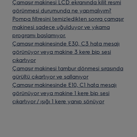
Çamaşır makinesi LCD ekranında kilit resmi
görünmesi durumunda ne yapmalıyım?
Pompa filtresini temizledikten sonra çamaşır
makinesi sadece uğulduyor ve yıkama
programı başlamıyor.
Çamaşır makinesinde E30, C3 hata mesajı
görünüyor veya makine 3 kere bip sesi
çıkartıyor
Çamaşır makinesi tambur dönmesi sırasında
gürültü çıkartıyor ve sallanıyor
Çamaşır makinesinde E10, C1 hata mesajı
görünüyor veya makine 1 kere bip sesi
çıkartıyor / ışığı 1 kere yanıp sönüyor