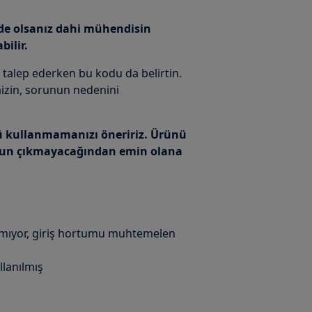
nde olsanız dahi mühendisin
bilir.
 talep ederken bu kodu da belirtin.
zin, sorunun nedenini
 kullanmamanızı öneririz. Ürünü
orun çıkmayacağından emin olana
 almıyor, giriş hortumu muhtemelen
llanılmış