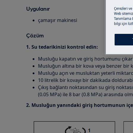
Uygulanır
Çerezleri ve
Web sitemizi
Tanımlama Bi
çamaşır makinesi
bilgi için lü
Çözüm
1. Su tedarikinizi kontrol edin:
Musluğu kapatın ve giriş hortumunu çıkart
Musluğun altına bir kova veya benzer bir 
Musluğu açın ve musluktan yeterli miktard
10 litrelik bir kovayı bir dakikada doldurabi
Çıkış bağlantı noktasından su giriş noktası
(0.05 MPa) ile 8 bar (0.8 MPa) arasında olm
2. Musluğun yanındaki giriş hortumunun içeri