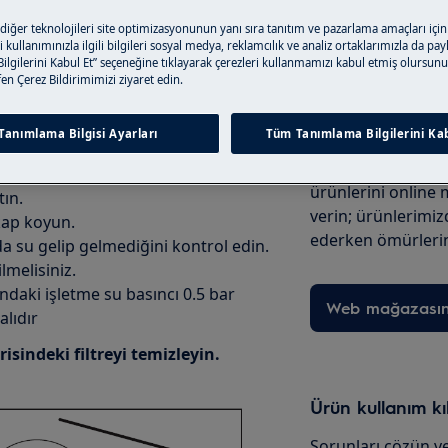
Servis rezerva
 diğer teknolojileri site optimizasyonunun yanı sıra tanıtım ve pazarlama amaçları için
 kullanımınızla ilgili bilgileri sosyal medya, reklamcılık ve analiz ortaklarımızla da pa
lgilerini Kabul Et” seçeneğine tıklayarak çerezleri kullanmamızı kabul etmiş olursunu
tfen Çerez Bildirimimizi ziyaret edin.
Bakım Ürünleri 
Tanımlama Bilgisi Ayarları
Tüm Tanımlama Bilgilerini Kab
Ürününüz için ge
ürünlerini online
ın.
verin; ürünlerim
kap koyun.
ederken ömürlerin
a su gelip gelmediğini kontrol edin.
lmelisiniz.
ndaki işletme su basıncı 0.5 bar
Web mağazası
alıdır
sindeki filtreyi temizleyin.
Ürün kullanım k
Sorunları çözün ve