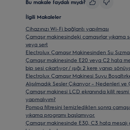
Bu makale faydalı mıydı?
İlgili Makaleler
Cihazınızı Wi-Fi bağlantı yapılması
Çamaşır makinesindeki çamaşırlar yıkama s
veya sert
Electrolux Çamaşır Makinesinden Su Sızma
Çamaşır makinesinde E20 veya C2 hata mes
bip sesi çıkartıyor / ışığı 2 kere yanıp sönüy
Electrolux Çamaşır Makinesi Suyu Boşaltır
Alışılmadık Sesler Çıkarıyor – Nedenleri ve
Çamaşır makinesi LCD ekranında kilit res
yapmalıyım?
Pompa filtresini temizledikten sonra çamaş
yıkama programı başlamıyor.
Çamaşır makinesinde E30, C3 hata mesajı 