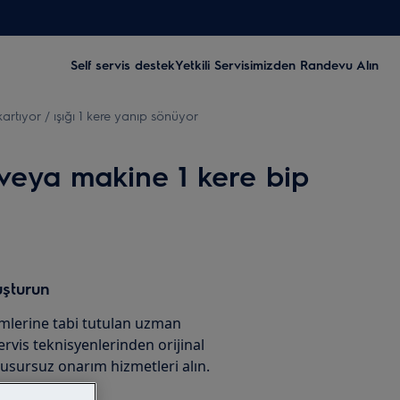
Self servis destek
Yetkili Servisimizden Randevu Alın
rtıyor / ışığı 1 kere yanıp sönüyor
veya makine 1 kere bip
uşturun
imlerine tabi tutulan uzman
servis teknisyenlerinden orijinal
usursuz onarım hizmetleri alın.