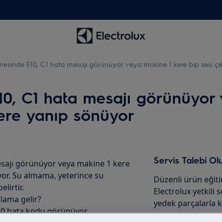
esinde E10, C1 hata mesajı görünüyor veya makine 1 kere bip sesi çıka
0, C1 hata mesajı görünüyor 
 kere yanıp sönüyor
Servis Talebi Ol
sajı görünüyor veya makine 1 kere
üyor. Su almama, yeterince su
Düzenli ürün eğit
lirtir.
Electrolux yetkili 
lama gelir?
yedek parçalarla k
E10 hata kodu görünüyor