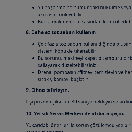
Su boşaltma hortumundaki bükülme veya 
akmasını önleyebilir.
Bunu, makinenin arkasından kontrol edebil
8. Daha az toz sabun kullanın
Çok fazla toz sabun kullanıldığında oluşa
sistemi köpükle tıkanabilir.
Bu sorunu, makineyi kapatıp tamburu birka
sallayarak düzeltebilirsiniz.
Drenaj pompasını/filtreyi temizleyin ve h
sıcak yıkamayı başlatın.
9. Cihazı sıfırlayın.
Fişi prizden çıkartın, 30 saniye bekleyin ve ardı
10. Yetkili Servis Merkezi ile irtibata geçin.
Yukarıdaki öneriler ile sorun çözülemediyse bir 