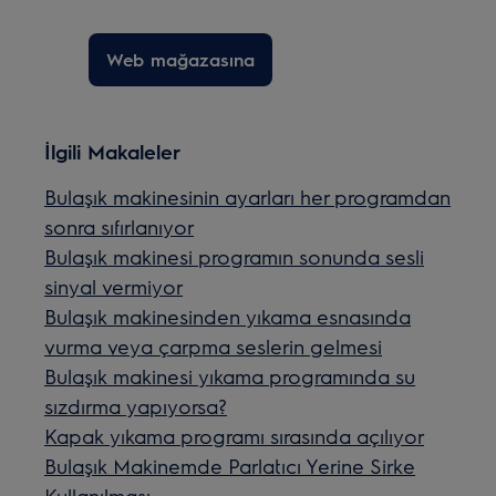
Web mağazasına
İlgili Makaleler
Bulaşık makinesinin ayarları her programdan
sonra sıfırlanıyor
Bulaşık makinesi programın sonunda sesli
sinyal vermiyor
Bulaşık makinesinden yıkama esnasında
vurma veya çarpma seslerin gelmesi
Bulaşık makinesi yıkama programında su
sızdırma yapıyorsa?
Kapak yıkama programı sırasında açılıyor
Bulaşık Makinemde Parlatıcı Yerine Sirke
Kullanılması