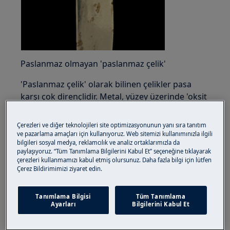
Paslanmaz olmayan 'paslanmaz çelik'
'Paslanmaz çelik' olarak bilinen çelikler pasa
karşı çok dirençlidir. Metal, yüzey üzerinde 'oksit
katman' adı verilen bir katman oluşturur. Bir
bıçağın çizilmesinde olduğu gibi yüzeye zarar
Çerezleri ve diğer teknolojileri site optimizasyonunun yanı sıra tanıtım
verilirse, çevredeki oksijen derhal yeni bir
ve pazarlama amaçları için kullanıyoruz. Web sitemizi kullanımınızla ilgili
bilgileri sosyal medya, reklamcılık ve analiz ortaklarımızla da
koruyucu katman oluşturacaktır. Bununla
paylaşıyoruz. “Tüm Tanımlama Bilgilerini Kabul Et” seçeneğine tıklayarak
birlikte, bazı maddeler koruyucu katmana zarar
çerezleri kullanmamızı kabul etmiş olursunuz. Daha fazla bilgi için lütfen
verebilir ve yeniden oluşmasına izin vermeden
Çerez Bildirimimizi ziyaret edin.
ve bu katmanı parçalayabilir. Bunlara tuz, limon,
sirke, ketçap ve mayonez gibi güçlü ve asitli
Tanımlama Bilgisi
Tüm Tanımlama
Ayarları
Bilgilerini Kabul Et
yiyecekler dahildir. Asit veya klor içeren bulaşık
yıkama deterjanları da koruyucu tabakayı