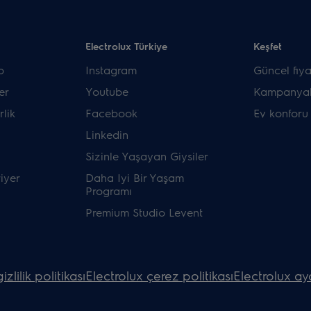
Electrolux Türkiye
Keşfet
p
Instagram
Güncel fiyat
er
Youtube
Kampanyal
rlik
Facebook
Ev konforu
Linkedin
Sizinle Yaşayan Giysiler
riyer
Daha Iyi Bir Yaşam
Programı
Premium Studio Levent
izlilik politikası
Electrolux çerez politikası
Electrolux ay