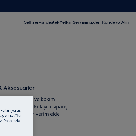
Self servis destek
Yetkili Servisimizden Randevu Alın
& Aksesuarlar
reken aksesuar ve bakım
 mağazamızdan kolayca sipariş
 kullanıyoruz.
izden maksimum verim elde
ylaşıyoruz. “Tüm
i de uzatın!
z. Daha fazla