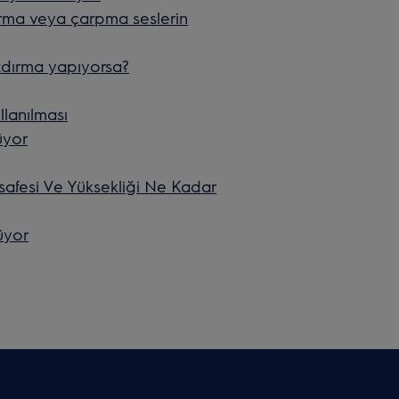
rma veya çarpma seslerin
zdırma yapıyorsa?
llanılması
üyor
afesi Ve Yüksekliği Ne Kadar
üyor