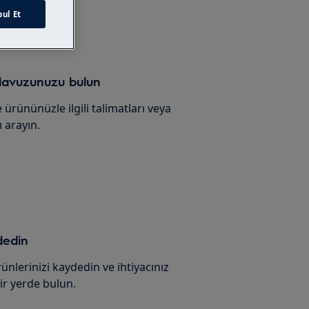
na
ul Et
ılavuzunuzu bulun
 ürününüzle ilgili talimatları veya
 arayın.
dedin
ünlerinizi kaydedin ve ihtiyacınız
bir yerde bulun.