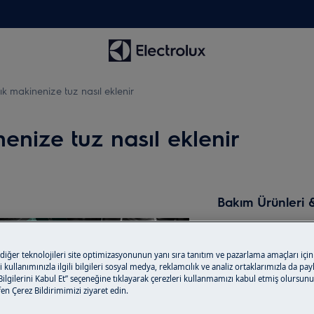
ık makinenize tuz nasıl eklenir
enize tuz nasıl eklenir
Bakım Ürünleri 
Ürününüz için ge
ürünlerini online
 diğer teknolojileri site optimizasyonunun yanı sıra tanıtım ve pazarlama amaçları için
verin; ürünlerim
 kullanımınızla ilgili bilgileri sosyal medya, reklamcılık ve analiz ortaklarımızla da pa
ederken ömürlerin
lgilerini Kabul Et” seçeneğine tıklayarak çerezleri kullanmamızı kabul etmiş olursunu
tfen Çerez Bildirimimizi ziyaret edin.