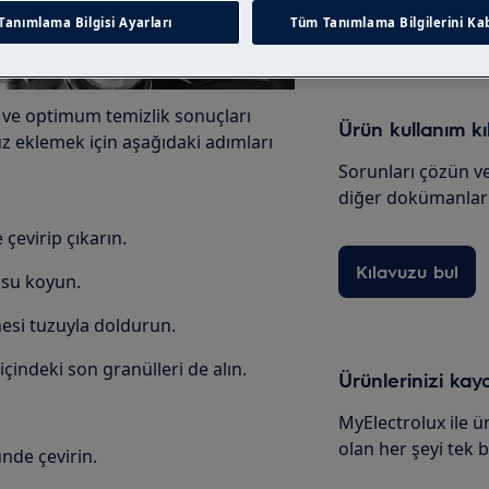
Web mağazası
Tanımlama Bilgisi Ayarları
Tüm Tanımlama Bilgilerini Kab
ve optimum temizlik sonuçları
Ürün kullanım k
uz eklemek için aşağıdaki adımları
Sorunları çözün ve
diğer dokümanları
çevirip çıkarın.
Kılavuzu bul
e su koyun.
nesi tuzuyla doldurun.
içindeki son granülleri de alın.
Ürünlerinizi kay
MyElectrolux ile ür
olan her şeyi tek 
nde çevirin.