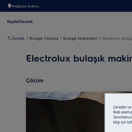
Mağaza bulucu
Keşfet
Destek
Destek
Bulaşık Yıkama
Bulaşık Makineleri
Electrolux bulaş
Electrolux bulaşık makin
Çözüm
Çerezleri ve
Web sitemizi
Tanımlama Bi
bilgi için lü